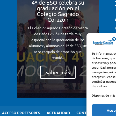
4º de ESO celebra su
graduación en el
Colegio Sagrado
Corazón
El Colegio Sagrado Corazón de Venta
de Baños vivió una tarde muy
especial con la graduación de los
alumnos y alumnas de 4º de ESO, un
acto cargado de emoción que
Te informamos qu
reunió...
de terceros, que
dispositivo y pod
seguridad, perso
saber más
navegación, así c
otorgas tu consen
continúas navega
dispositivo.
Dispones de más 
Acep
ACCESO PROFESORES
ACTUALIDAD
CONTACTO
AVISO 