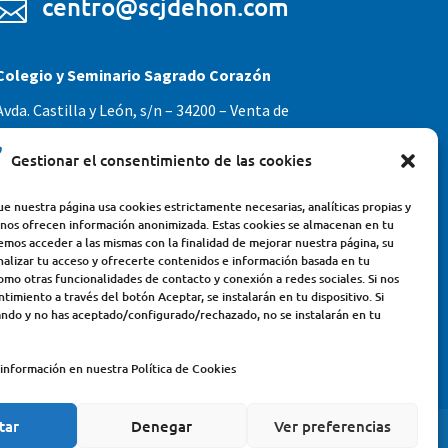
centro@scjdehon.com

Colegio y Seminario Sagrado Corazón
Avda. Castilla y León, s/n – 34200 – Venta de
Baños (Palencia) – Teléfono 979770649
Gestionar el consentimiento de las cookies
e nuestra página usa cookies estrictamente necesarias, analíticas propias y
 nos ofrecen información anonimizada. Estas cookies se almacenan en tu
emos acceder a las mismas con la finalidad de mejorar nuestra página, su
nalizar tu acceso y ofrecerte contenidos e información basada en tu
omo otras funcionalidades de contacto y conexión a redes sociales. Si nos
timiento a través del botón Aceptar, se instalarán en tu dispositivo. Si
ndo y no has aceptado/configurado/rechazado, no se instalarán en tu
información en nuestra Política de Cookies
tar
Denegar
Ver preferencias
LEGAL
POLÍTICA DE PRIVACIDAD