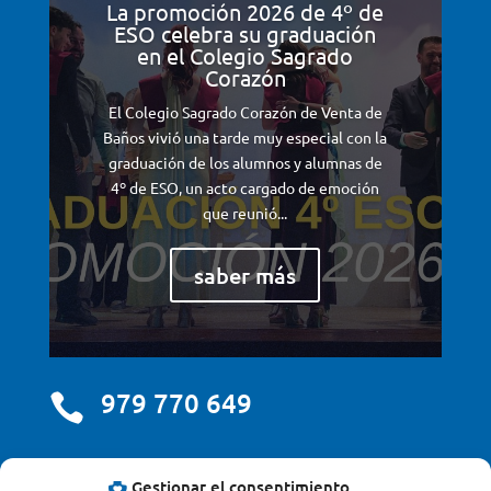
La promoción 2026 de 4º de
ESO celebra su graduación
en el Colegio Sagrado
Corazón
El Colegio Sagrado Corazón de Venta de
Baños vivió una tarde muy especial con la
graduación de los alumnos y alumnas de
4º de ESO, un acto cargado de emoción
que reunió...
saber más
979 770 649

centro@scjdehon.com

Gestionar el consentimiento