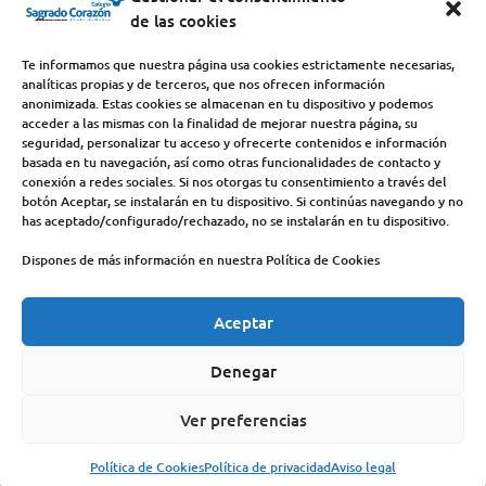
de las cookies
Colegio y Seminario Sagrado Corazón
Te informamos que nuestra página usa cookies estrictamente necesarias,
analíticas propias y de terceros, que nos ofrecen información
Avda. Castilla y León, s/n – 34200 – Venta de Baños
anonimizada. Estas cookies se almacenan en tu dispositivo y podemos
acceder a las mismas con la finalidad de mejorar nuestra página, su
(Palencia) – Teléfono 979770649
seguridad, personalizar tu acceso y ofrecerte contenidos e información
basada en tu navegación, así como otras funcionalidades de contacto y
conexión a redes sociales. Si nos otorgas tu consentimiento a través del
botón Aceptar, se instalarán en tu dispositivo. Si continúas navegando y no
has aceptado/configurado/rechazado, no se instalarán en tu dispositivo.
Dispones de más información en nuestra Política de Cookies
Aceptar
COLEGIO
DEHONIANOS
CANAL ÉTICO
ACCESO PROFESORES
ACTUALIDAD
Denegar
CONTACTO
AVISO LEGAL
Ver preferencias
POLÍTICA DE PRIVACIDAD
POLÍTICA DE COOKIES
Política de Cookies
Política de privacidad
Aviso legal