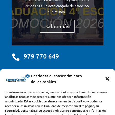
4º de ESO, un acto cargado de emoción
que reunió...
saber más
979 770 649

centro@scjdehon.com

Gestionar el consentimiento
de las cookies
Colegio y Seminario Sagrado Corazón
Te informamos que nuestra página usa cookies estrictamente necesarias,
analíticas propias y de terceros, que nos ofrecen información
Avda. Castilla y León, s/n – 34200 – Venta de Baños
anonimizada. Estas cookies se almacenan en tu dispositivo y podemos
acceder a las mismas con la finalidad de mejorar nuestra página, su
(Palencia) – Teléfono 979770649
seguridad, personalizar tu acceso y ofrecerte contenidos e información