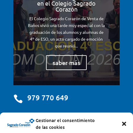
en el Colegio Sagrado
Corazón
El Colegio Sagrado Corazón de Venta de
Baños vivió una tarde muy especial con la
graduación de los alumnos y alumnas de
4º de ESO, un acto cargado de emoción
que reunió...
saber más
979 770 649

centro@scjdehon.com

Gestionar el consentimiento
de las cookies